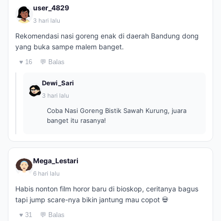
user_4829
3 hari lalu
Rekomendasi nasi goreng enak di daerah Bandung dong
yang buka sampe malem banget.
♥ 16
💬 Balas
Dewi_Sari
3 hari lalu
Coba Nasi Goreng Bistik Sawah Kurung, juara
banget itu rasanya!
Mega_Lestari
6 hari lalu
Habis nonton film horor baru di bioskop, ceritanya bagus
tapi jump scare-nya bikin jantung mau copot 💀
♥ 31
💬 Balas