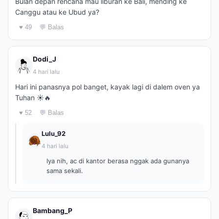
Bulan depan rencana mau liburan ke Bali, mending ke
Canggu atau ke Ubud ya?
♥ 49
💬 Balas
Dodi_J
4 hari lalu
Hari ini panasnya pol banget, kayak lagi di dalem oven ya
Tuhan ☀️🔥
♥ 52
💬 Balas
Lulu_92
4 hari lalu
Iya nih, ac di kantor berasa nggak ada gunanya
sama sekali.
Bambang_P