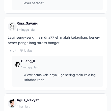
level berapa?
Rina_Sayang
1 minggu lalu
Lagi iseng-iseng main dna77 eh malah ketagihan, bener-
bener penghilang stress banget.
♥ 37
💬 Balas
Gilang_R
1 minggu lalu
Wkwk sama kak, saya juga sering main kalo lagi
istirahat kerja.
Agus_Rakyat
4 hari lalu