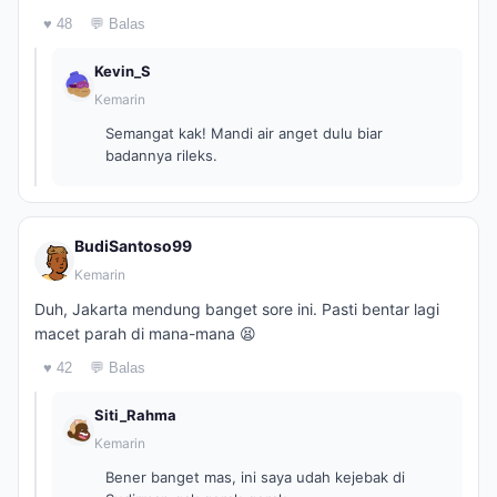
♥ 48
💬 Balas
Kevin_S
Kemarin
Semangat kak! Mandi air anget dulu biar
badannya rileks.
BudiSantoso99
Kemarin
Duh, Jakarta mendung banget sore ini. Pasti bentar lagi
macet parah di mana-mana 😫
♥ 42
💬 Balas
Siti_Rahma
Kemarin
Bener banget mas, ini saya udah kejebak di