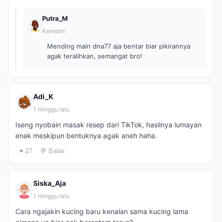
Putra_M
Kemarin
Mending main dna77 aja bentar biar pikirannya
agak teralihkan, semangat bro!
Adi_K
1 minggu lalu
Iseng nyobain masak resep dari TikTok, hasilnya lumayan
enak meskipun bentuknya agak aneh haha.
♥ 27
💬 Balas
Siska_Aja
1 minggu lalu
Cara ngajakin kucing baru kenalan sama kucing lama