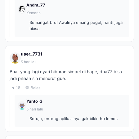
Andra_77
Kemarin
Semangat bro! Awalnya emang pegel, nanti juga
biasa.
user_7731
5 hari lalu
Buat yang lagi nyari hiburan simpel di hape, dna77 bisa
jadi pilihan sih menurut gue.
♥ 18
💬 Balas
Yanto_G
5 hari lalu
Setuju, enteng aplikasinya gak bikin hp lemot.