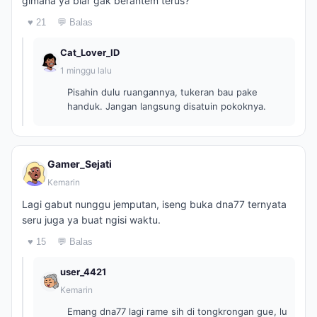
gimana ya biar gak berantem terus?
♥ 21
💬 Balas
Cat_Lover_ID
1 minggu lalu
Pisahin dulu ruangannya, tukeran bau pake
handuk. Jangan langsung disatuin pokoknya.
Gamer_Sejati
Kemarin
Lagi gabut nunggu jemputan, iseng buka dna77 ternyata
seru juga ya buat ngisi waktu.
♥ 15
💬 Balas
user_4421
Kemarin
Emang dna77 lagi rame sih di tongkrongan gue, lu