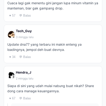
Cuaca lagi gak menentu gini jangan lupa minum vitamin ya
manteman, biar gak gampang drop.
♥ 57
💬 Balas
Tech_Guy
3 minggu lalu
Update dna77 yang terbaru ini makin enteng ya
loadingnya, jempol deh buat devnya.
♥ 34
💬 Balas
Hendra_J
2 minggu lalu
Siapa di sini yang udah mulai nabung buat nikah? Share
dong cara manage keuangannya.
♥ 67
💬 Balas