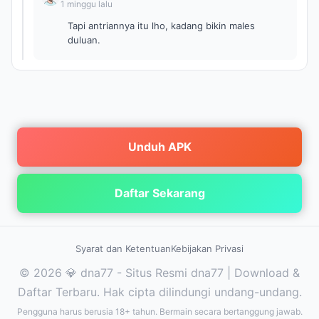
1 minggu lalu
Tapi antriannya itu lho, kadang bikin males
duluan.
Unduh APK
Daftar Sekarang
Syarat dan Ketentuan
Kebijakan Privasi
© 2026 💎 dna77 - Situs Resmi dna77 | Download &
Daftar Terbaru. Hak cipta dilindungi undang-undang.
Pengguna harus berusia 18+ tahun. Bermain secara bertanggung jawab.