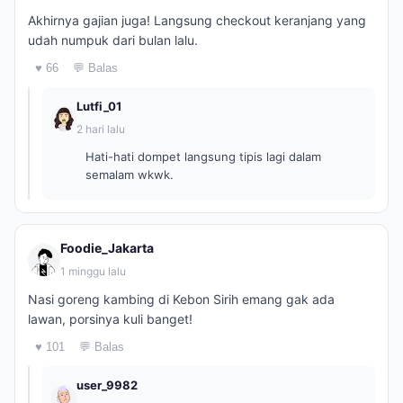
Akhirnya gajian juga! Langsung checkout keranjang yang
udah numpuk dari bulan lalu.
♥ 66
💬 Balas
Lutfi_01
2 hari lalu
Hati-hati dompet langsung tipis lagi dalam
semalam wkwk.
Foodie_Jakarta
1 minggu lalu
Nasi goreng kambing di Kebon Sirih emang gak ada
lawan, porsinya kuli banget!
♥ 101
💬 Balas
user_9982