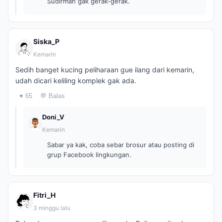
Sudirman gak gerak-gerak.
Siska_P
Kemarin
Sedih banget kucing peliharaan gue ilang dari kemarin,
udah dicari keliling komplek gak ada.
♥ 65
💬 Balas
Doni_V
Kemarin
Sabar ya kak, coba sebar brosur atau posting di
grup Facebook lingkungan.
Fitri_H
3 minggu lalu