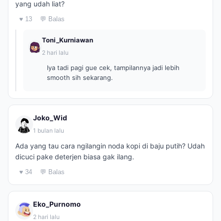
yang udah liat?
♥ 13
💬 Balas
Toni_Kurniawan
2 hari lalu
Iya tadi pagi gue cek, tampilannya jadi lebih
smooth sih sekarang.
Joko_Wid
1 bulan lalu
Ada yang tau cara ngilangin noda kopi di baju putih? Udah
dicuci pake deterjen biasa gak ilang.
♥ 34
💬 Balas
Eko_Purnomo
2 hari lalu