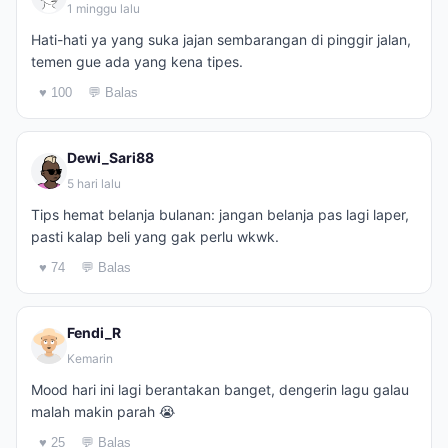
1 minggu lalu
Hati-hati ya yang suka jajan sembarangan di pinggir jalan,
temen gue ada yang kena tipes.
♥ 100
💬 Balas
Dewi_Sari88
5 hari lalu
Tips hemat belanja bulanan: jangan belanja pas lagi laper,
pasti kalap beli yang gak perlu wkwk.
♥ 74
💬 Balas
Fendi_R
Kemarin
Mood hari ini lagi berantakan banget, dengerin lagu galau
malah makin parah 😭
♥ 25
💬 Balas