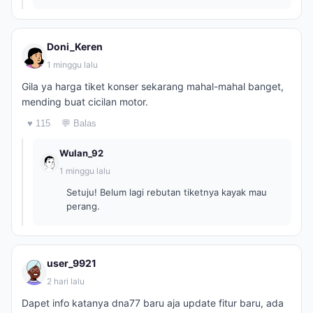
Doni_Keren
1 minggu lalu
Gila ya harga tiket konser sekarang mahal-mahal banget,
mending buat cicilan motor.
♥ 115
💬 Balas
Wulan_92
1 minggu lalu
Setuju! Belum lagi rebutan tiketnya kayak mau
perang.
user_9921
2 hari lalu
Dapet info katanya dna77 baru aja update fitur baru, ada