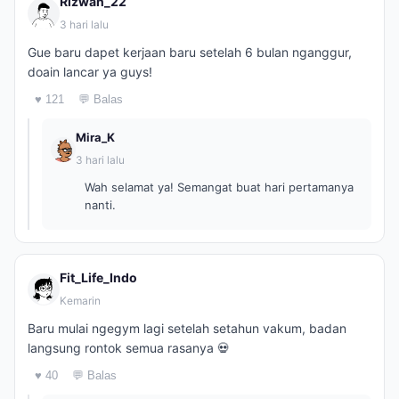
Rizwan_22
3 hari lalu
Gue baru dapet kerjaan baru setelah 6 bulan nganggur,
doain lancar ya guys!
♥ 121
💬 Balas
Mira_K
3 hari lalu
Wah selamat ya! Semangat buat hari pertamanya
nanti.
Fit_Life_Indo
Kemarin
Baru mulai ngegym lagi setelah setahun vakum, badan
langsung rontok semua rasanya 💀
♥ 40
💬 Balas