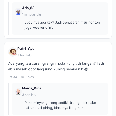
Aris_88
1 minggu lalu
Judulnya apa kak? Jadi penasaran mau nonton
juga weekend ini.
Putri_Ayu
3 hari lalu
Ada yang tau cara ngilangin noda kunyit di tangan? Tadi
abis masak opor langsung kuning semua nih 😂
♥ 34
💬 Balas
Mama_Rina
3 hari lalu
Pake minyak goreng sedikit trus gosok pake
sabun cuci piring, biasanya ilang kok.