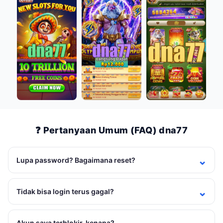
❓ Pertanyaan Umum (FAQ) dna77
Lupa password? Bagaimana reset?
Tidak bisa login terus gagal?
Akun saya terblokir, kenapa?