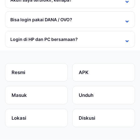
Bisa login pakai DANA / OVO?
Login di HP dan PC bersamaan?
Resmi
APK
Masuk
Unduh
Lokasi
Diskusi