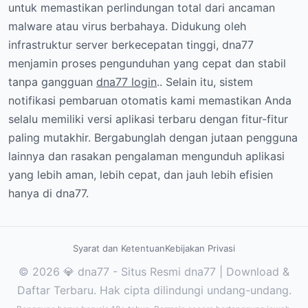
untuk memastikan perlindungan total dari ancaman
malware atau virus berbahaya. Didukung oleh
infrastruktur server berkecepatan tinggi, dna77
menjamin proses pengunduhan yang cepat dan stabil
tanpa gangguan
dna77 login
.. Selain itu, sistem
notifikasi pembaruan otomatis kami memastikan Anda
selalu memiliki versi aplikasi terbaru dengan fitur-fitur
paling mutakhir. Bergabunglah dengan jutaan pengguna
lainnya dan rasakan pengalaman mengunduh aplikasi
yang lebih aman, lebih cepat, dan jauh lebih efisien
hanya di dna77.
Syarat dan Ketentuan
Kebijakan Privasi
© 2026 💎 dna77 - Situs Resmi dna77 | Download &
Daftar Terbaru. Hak cipta dilindungi undang-undang.