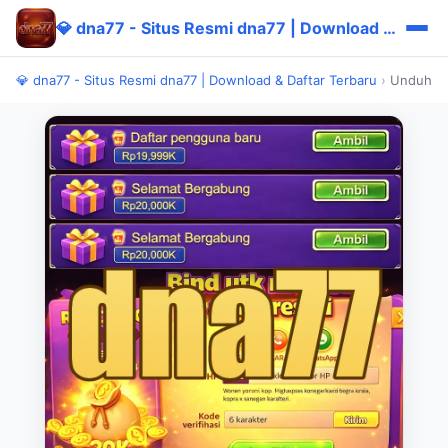
💎 dna77 - Situs Resmi dna77 | Download & Daftar Terbaru
💎 dna77 - Situs Resmi dna77 | Download & Daftar Terbaru
›
Unduh