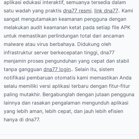
aplikasi edukasi interaktif, semuanya tersedia dalam
satu wadah yang praktis
dna77 resmi
.
link dna77
.. Kami
sangat mengutamakan keamanan pengguna dengan
melakukan audit keamanan ketat pada setiap file APK
untuk memastikan perlindungan total dari ancaman
malware atau virus berbahaya. Didukung oleh
infrastruktur server berkecepatan tinggi, dna77
menjamin proses pengunduhan yang cepat dan stabil
tanpa gangguan
dna77 login
.. Selain itu, sistem
notifikasi pembaruan otomatis kami memastikan Anda
selalu memiliki versi aplikasi terbaru dengan fitur-fitur
paling mutakhir. Bergabunglah dengan jutaan pengguna
lainnya dan rasakan pengalaman mengunduh aplikasi
yang lebih aman, lebih cepat, dan jauh lebih efisien
hanya di dna77.