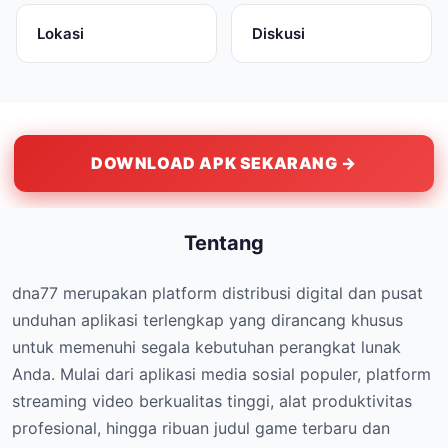
Lokasi
Diskusi
DOWNLOAD APK SEKARANG →
Tentang
dna77 merupakan platform distribusi digital dan pusat
unduhan aplikasi terlengkap yang dirancang khusus
untuk memenuhi segala kebutuhan perangkat lunak
Anda. Mulai dari aplikasi media sosial populer, platform
streaming video berkualitas tinggi, alat produktivitas
profesional, hingga ribuan judul game terbaru dan