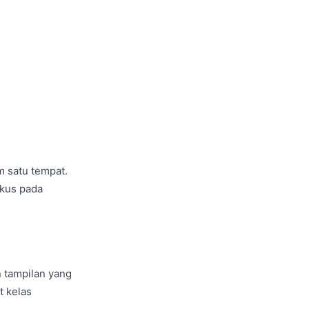
m satu tempat.
okus pada
 tampilan yang
t kelas