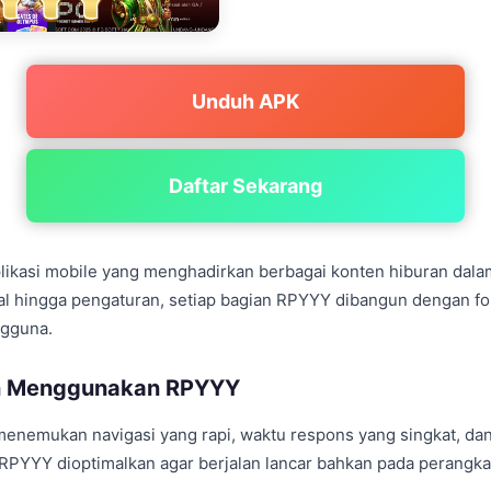
Unduh APK
Daftar Sekarang
ikasi mobile yang menghadirkan berbagai konten hiburan dala
al hingga pengaturan, setiap bagian RPYYY dibangun dengan f
gguna.
n Menggunakan RPYYY
enemukan navigasi yang rapi, waktu respons yang singkat, dan
RPYYY dioptimalkan agar berjalan lancar bahkan pada perangka